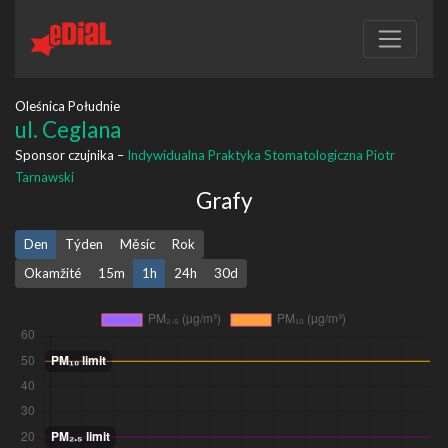
Oleśnica Południe
ul. Ceglana
Sponsor czujnika –
Indywidualna Praktyka Stomatologiczna Piotr
Tarnawski
Grafy
Den
Týden
Měsíc
Rok
Okamžité
15m
1h
24h
30d