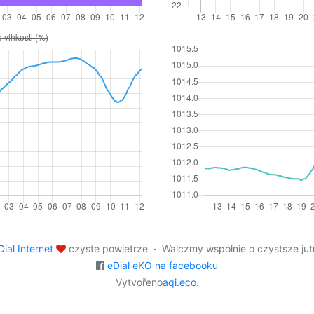
Dial Internet
czyste powietrze · Walczmy wspólnie o czystsze jut
eDial eKO na facebooku
Vytvořeno
aqi.eco
.