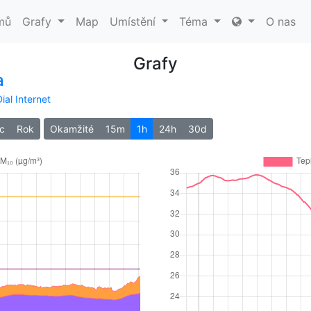
mů
Grafy
Map
Umístění
Téma
O nas
Grafy
a
ial Internet
c
Rok
Okamžité
15m
1h
24h
30d