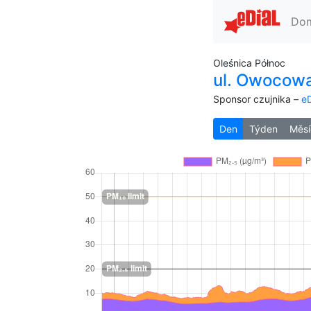
Do
Oleśnica Północ
ul. Owocow
Sponsor czujnika –
eD
Den
Týden
Měsí