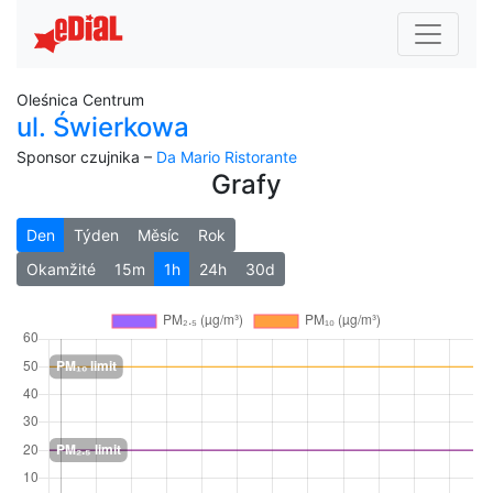
Oleśnica Centrum
ul. Świerkowa
Sponsor czujnika –
Da Mario Ristorante
Grafy
Den
Týden
Měsíc
Rok
Okamžité
15m
1h
24h
30d