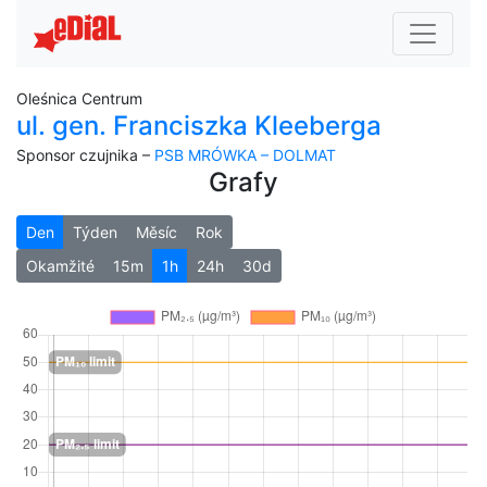
Oleśnica Centrum
ul. gen. Franciszka Kleeberga
Sponsor czujnika –
PSB MRÓWKA – DOLMAT
Grafy
Den
Týden
Měsíc
Rok
Okamžité
15m
1h
24h
30d