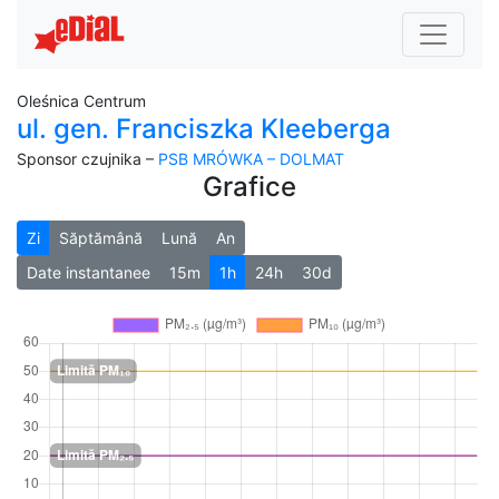
Oleśnica Centrum
ul. gen. Franciszka Kleeberga
Sponsor czujnika –
PSB MRÓWKA – DOLMAT
Grafice
Zi
Săptămână
Lună
An
Date instantanee
15m
1h
24h
30d