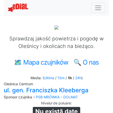
Sprawdzaj jakość powietrza i pogodę w
Oleśnicy i okolicach na bieżąco.
🗺 Mapa czujników
🔍 O nas
Media: (
Ultima
/
15m
/
1h
/
24h
)
Oleśnica Centrum
ul. gen. Franciszka Kleeberga
Sponsor czujnika –
PSB MRÓWKA – DOLMAT
Nivelul de poluare
:
Nu există date