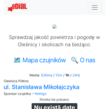
Sprawdzaj jakość powietrza i pogodę w
Oleśnicy i okolicach na bieżąco.
🗺 Mapa czujników
🔍 O nas
Media: (
Ultima
/
15m
/
1h
/
24h
)
Oleśnica Północ
ul. Stanisława Mikołajczyka
Sponsor czujnika –
Nettigo
Nivelul de poluare
:
Nu există date