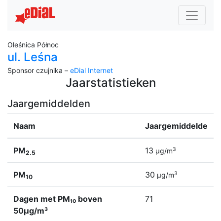
Oleśnica Północ
ul. Leśna
Sponsor czujnika –
eDial Internet
Jaarstatistieken
Jaargemiddelden
Naam
Jaargemiddelde
PM
13
3
µg/m
2.5
PM
30
3
µg/m
10
Dagen met PM₁₀ boven
71
50µg/m³