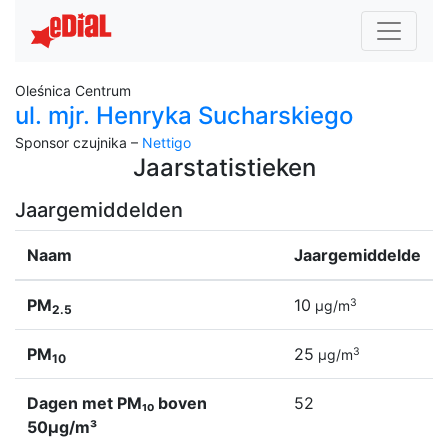
Oleśnica Centrum
ul. mjr. Henryka Sucharskiego
Sponsor czujnika –
Nettigo
Jaarstatistieken
Jaargemiddelden
Naam
Jaargemiddelde
PM
10
3
µg/m
2.5
PM
25
3
µg/m
10
Dagen met PM₁₀ boven
52
50µg/m³