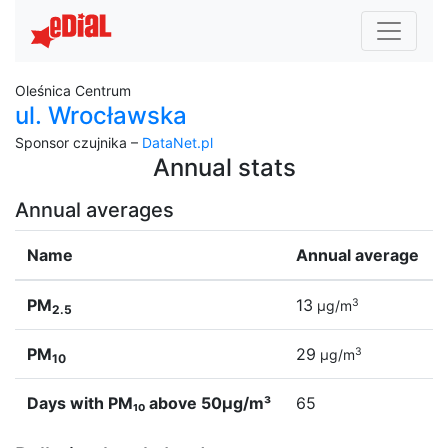
Oleśnica Centrum
ul. Wrocławska
Sponsor czujnika –
DataNet.pl
Annual stats
Annual averages
Name
Annual average
PM
13
3
µg/m
2.5
PM
29
3
µg/m
10
Days with PM₁₀ above 50µg/m³
65