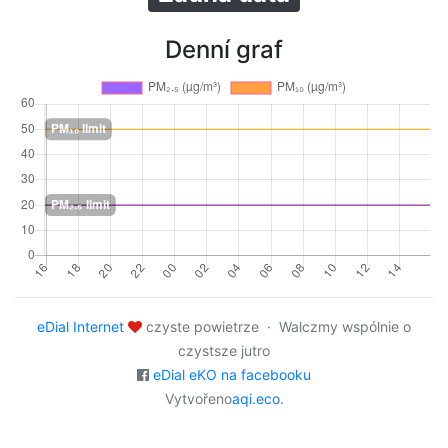
Denní graf
eDial Internet
czyste powietrze · Walczmy wspólnie o
czystsze jutro
eDial eKO na facebooku
Vytvořeno
aqi.eco
.