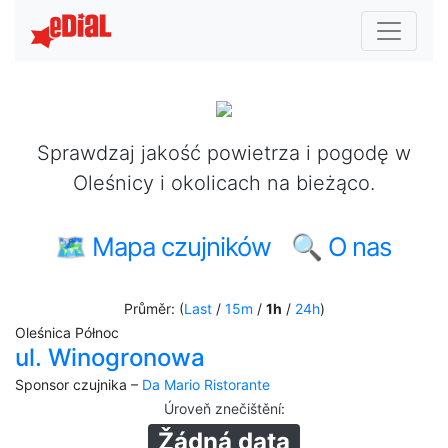
Sprawdzaj jakość powietrza i pogodę w
Oleśnicy i okolicach na bieżąco.
🗺 Mapa czujników
🔍 O nas
Průměr: (
Last
/
15m
/
1h
/
24h
)
Oleśnica Północ
ul. Winogronowa
Sponsor czujnika –
Da Mario Ristorante
Úroveň znečištění
:
Žádná data