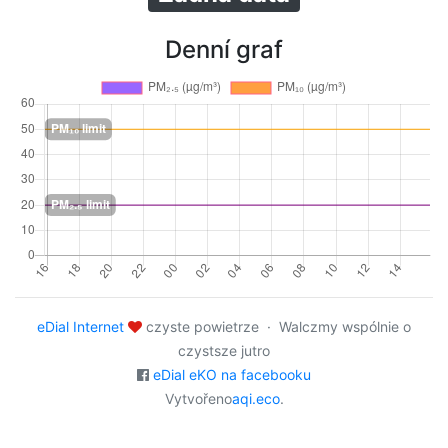
Denní graf
eDial Internet
czyste powietrze · Walczmy wspólnie o
czystsze jutro
eDial eKO na facebooku
Vytvořeno
aqi.eco
.