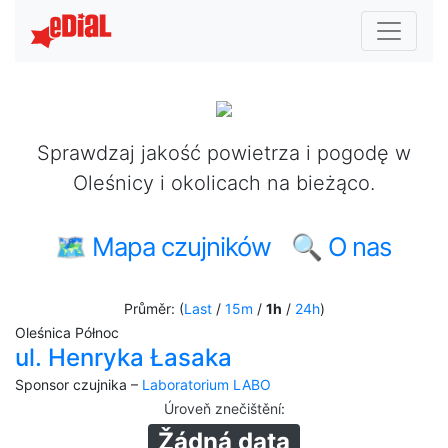
Sprawdzaj jakość powietrza i pogodę w
Oleśnicy i okolicach na bieżąco.
🗺 Mapa czujników
🔍 O nas
Průměr: (
Last
/
15m
/
1h
/
24h
)
Oleśnica Północ
ul. Henryka Łasaka
Sponsor czujnika –
Laboratorium LABO
Úroveň znečištění
:
Žádná data