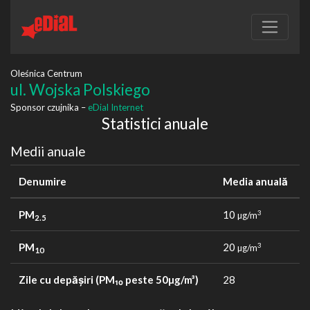
Oleśnica Centrum
ul. Wojska Polskiego
Sponsor czujnika –
eDial Internet
Statistici anuale
Medii anuale
Denumire
Media anuală
PM
10
3
µg/m
2.5
PM
20
3
µg/m
10
Zile cu depășiri (PM₁₀ peste 50µg/m³)
28