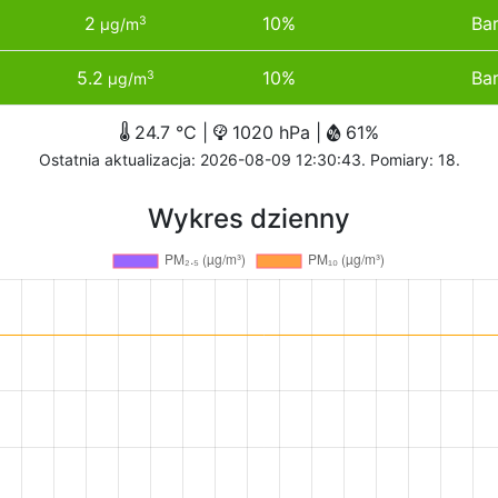
2
10%
Bar
3
µg/m
5.2
10%
Bar
3
µg/m
24.7 °C |
1020 hPa |
61%
Ostatnia aktualizacja: 2026-08-09 12:30:43. Pomiary: 18.
Wykres dzienny