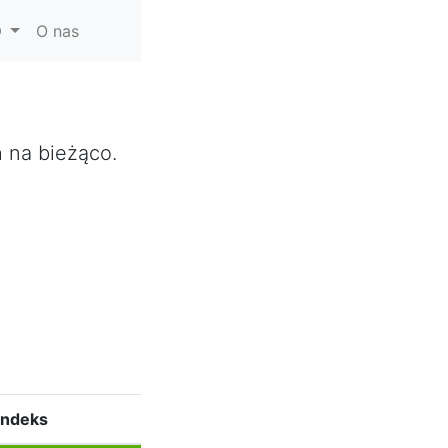
O nas
h na bieżąco.
Indeks