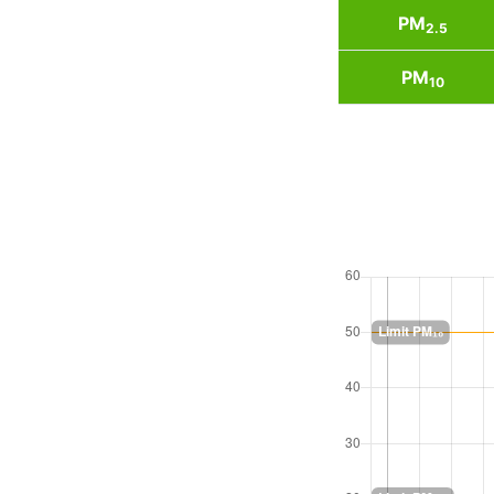
PM
2.5
PM
10