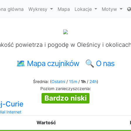
ona główna
Wykresy
Mapa
Lokacje
Motyw
kość powietrza i pogodę w Oleśnicy i okolicac
🗺 Mapa czujników
🔍 O nas
Średnia: (
Ostatni
/
15m
/
1h
/
24h
)
Poziom zanieczyszczenia
:
Bardzo niski
j-Curie
ial Internet
Wartość