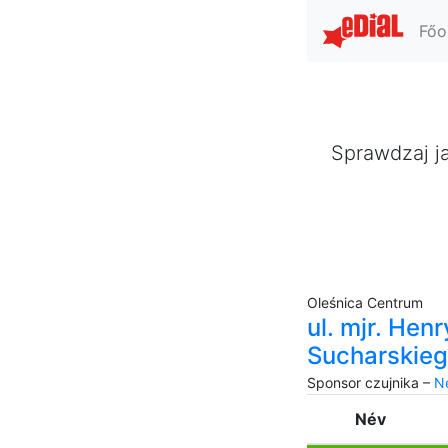
Főo
Sprawdzaj ja
Oleśnica Centrum
ul. mjr. Hen
Sucharskie
Sponsor czujnika –
Ne
Név