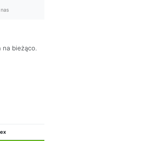
 nas
h na bieżąco.
dex