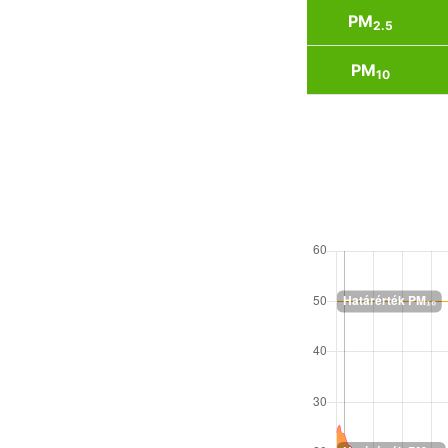
PM
2.5
PM
10