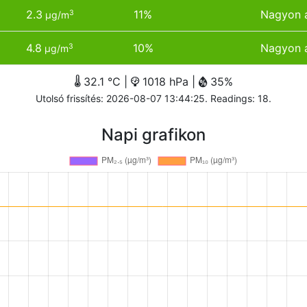
2.3
11%
Nagyon 
3
µg/m
4.8
10%
Nagyon 
3
µg/m
32.1 °C |
1018 hPa |
35%
Utolsó frissítés: 2026-08-07 13:44:25. Readings: 18.
Napi grafikon