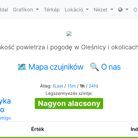
ldal
Grafikon
Térkép
Lokáció
Nézet
O
kość powietrza i pogodę w Oleśnicy i okolicac
🗺 Mapa czujników
🔍 O nas
Átlag: (
Last
/
15m
/
1h
/
24h
)
Légszennyezés szintje
:
ryka
Nagyon alacsony
go
ttigo
Érték
In