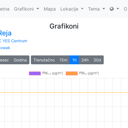
etna
Grafikoni
Mapa
Lokacije
Tema
O
Grafikoni
Reja
C YES Centrum
Nowak
jesec
Godina
Trenutačno
15m
1h
24h
30d