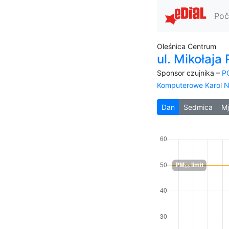
Poč
Oleśnica Centrum
ul. Mikołaja 
Sponsor czujnika –
P
Komputerowe Karol 
Dan
Sedmica
M